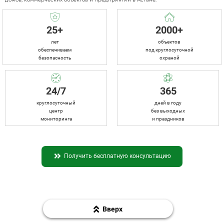
25+
2000+
лет
объектов
обеспечиваем
под круглосуточной
безопасность
охраной
24/7
365
круглосуточный
дней в году
центр
без выходных
мониторинга
и праздников
Получить бесплатную консультацию
Вверх