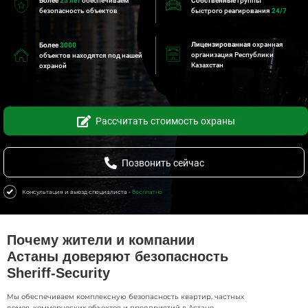
Более
25 лет
обеспечиваем
Собственные
группы
безопасность объектов
быстрого реагирования
24/7
Лицензированная
охранная
Более
3000
организация Республики
объектов находятся под нашей
Казахстан
охраной
Рассчитать стоимость охраны
Позвонить сейчас
Консультация и выезд специалиста -
бесплатно
Почему жители и компании
Астаны доверяют безопасность
Sheriff-Security
Мы обеспечиваем комплексную безопасность квартир, частных
домов, коммерческих объектов и предприятий в Астане.