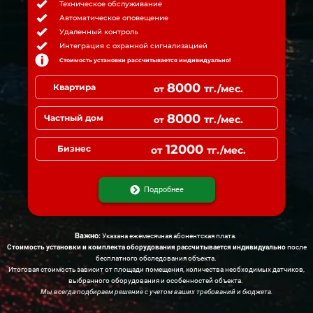
Техническое обслуживание
Автоматическое оповещение
Удаленный контроль
Интеграция с охранной сигнализацией
Стоимость установки рассчитывается индивидуально!
8000
Квартира
тг./мес.
от
8000
Частный дом
тг./мес.
от
12000
Бизнес
от
тг./мес.
Подробнее
Важно:
Указана ежемесячная абонентская плата.
Стоимость установки и комплекта оборудования рассчитывается индивидуально
после
бесплатного обследования объекта.
Итоговая стоимость зависит от площади помещения, количества необходимых датчиков,
выбранного оборудования и особенностей объекта.
Мы всегда подбираем решение с учетом ваших требований и бюджета.